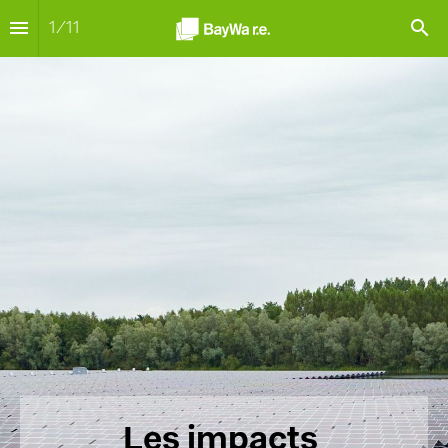
1
/
11
Les impacts 